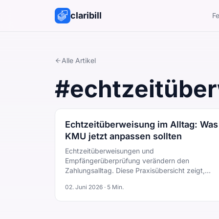
claribill
Fe
Alle Artikel
#
echtzeitübe
Echtzeitüberweisung im Alltag: Was
KMU jetzt anpassen sollten
Echtzeitüberweisungen und
Empfängerüberprüfung verändern den
Zahlungsalltag. Diese Praxisübersicht zeigt,
worauf KMU bei Rechnungen achten sollten.
02. Juni 2026
·
5
Min.