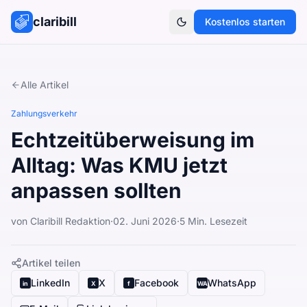
claribill
Kostenlos starten
Theme umschalten
Alle Artikel
Zahlungsverkehr
Echtzeitüberweisung im
Alltag: Was KMU jetzt
anpassen sollten
von
Claribill Redaktion
·
02. Juni 2026
·
5
Min. Lesezeit
Artikel teilen
LinkedIn
X
Facebook
WhatsApp
in
X
f
WA