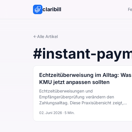
claribill
Fe
Alle Artikel
#
instant-pay
Echtzeitüberweisung im Alltag: Was
KMU jetzt anpassen sollten
Echtzeitüberweisungen und
Empfängerüberprüfung verändern den
Zahlungsalltag. Diese Praxisübersicht zeigt,
worauf KMU bei Rechnungen achten sollten.
02. Juni 2026
·
5
Min.