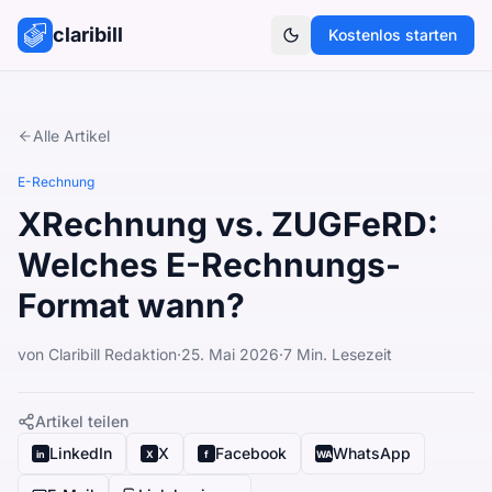
claribill
Kostenlos starten
Theme umschalten
Alle Artikel
E-Rechnung
XRechnung vs. ZUGFeRD:
Welches E-Rechnungs-
Format wann?
von
Claribill Redaktion
·
25. Mai 2026
·
7
Min. Lesezeit
Artikel teilen
LinkedIn
X
Facebook
WhatsApp
in
X
f
WA