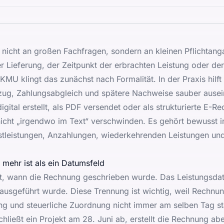
 nicht an großen Fachfragen, sondern an kleinen Pflichtang
 Lieferung, der Zeitpunkt der erbrachten Leistung oder der
r KMU klingt das zunächst nach Formalität. In der Praxis hil
zug, Zahlungsabgleich und spätere Nachweise sauber ausei
tal erstellt, als PDF versendet oder als strukturierte E-R
nicht „irgendwo im Text“ verschwinden. Es gehört bewusst
stleistungen, Anzahlungen, wiederkehrenden Leistungen un
mehr ist als ein Datumsfeld
t, wann die Rechnung geschrieben wurde. Das Leistungsda
usgeführt wurde. Diese Trennung ist wichtig, weil Rechnun
ng und steuerliche Zuordnung nicht immer am selben Tag sta
chließt ein Projekt am 28. Juni ab, erstellt die Rechnung aber