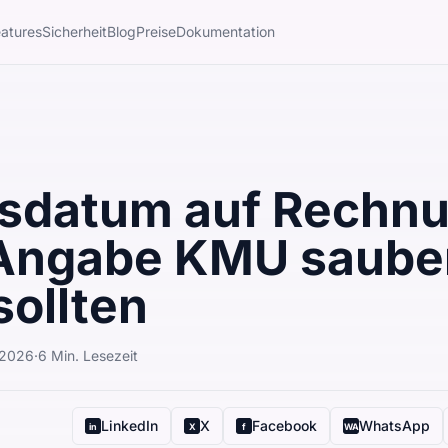
atures
Sicherheit
Blog
Preise
Dokumentation
gsdatum auf Rechn
Angabe KMU saube
sollten
 2026
·
6
Min. Lesezeit
LinkedIn
X
Facebook
WhatsApp
in
X
f
WA