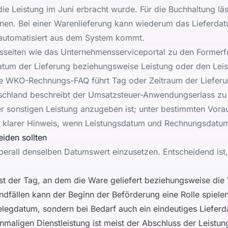
die Leistung im Juni erbracht wurde. Für die Buchhaltung läs
dnen. Bei einer Warenlieferung kann wiederum das Lieferdat
automatisiert aus dem System kommt.
nsseiten wie das
Unternehmensserviceportal zu den Formerf
tum der Lieferung beziehungsweise Leistung oder den Leis
ie
WKO-Rechnungs-FAQ
führt Tag oder Zeitraum der Lieferu
tschland beschreibt der
Umsatzsteuer-Anwendungserlass zu
er sonstigen Leistung anzugeben ist; unter bestimmten Vor
n klarer Hinweis, wenn Leistungsdatum und Rechnungsdatu
iden sollten
überall denselben Datumswert einzusetzen. Entscheidend ist
st der Tag, an dem die Ware geliefert beziehungsweise di
ndfällen kann der Beginn der Beförderung eine Rolle spielen.
Belegdatum, sondern bei Bedarf auch ein eindeutiges Lieferd
inmaligen Dienstleistung ist meist der Abschluss der Leistu