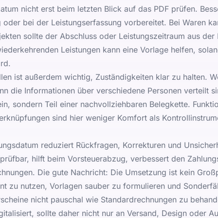
tum nicht erst beim letzten Blick auf das PDF prüfen. Besse
oder bei der Leistungserfassung vorbereitet. Bei Waren ka
ojekten sollte der Abschluss oder Leistungszeitraum aus der
ederkehrenden Leistungen kann eine Vorlage helfen, sola
rd.
en ist außerdem wichtig, Zuständigkeiten klar zu halten. Wer 
enn die Informationen über verschiedene Personen verteilt s
ein, sondern Teil einer nachvollziehbaren Belegkette. Funkt
rknüpfungen sind hier weniger Komfort als Kontrollinstrum
tungsdatum reduziert Rückfragen, Korrekturen und Unsicherh
prüfbar, hilft beim Vorsteuerabzug, verbessert den Zahlung
hnungen. Die gute Nachricht: Die Umsetzung ist kein Großpr
ent zu nutzen, Vorlagen sauber zu formulieren und Sonderfä
rscheine nicht pauschal wie Standardrechnungen zu behand
alisiert, sollte daher nicht nur an Versand, Design oder A