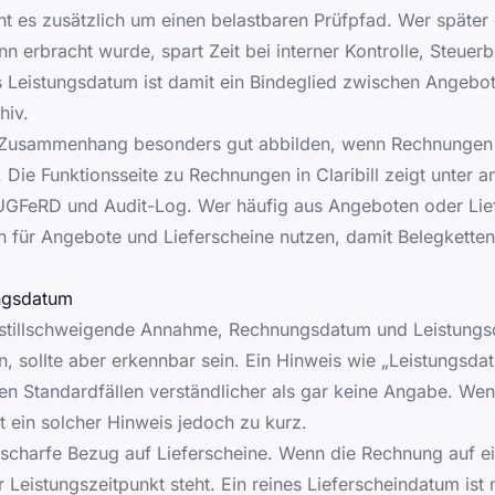
ht es zusätzlich um einen belastbaren Prüfpfad. Wer später
n erbracht wurde, spart Zeit bei interner Kontrolle, Steuer
Leistungsdatum ist damit ein Bindeglied zwischen Angebot,
hiv.
eser Zusammenhang besonders gut abbilden, wenn Rechnungen
. Die Funktionsseite zu
Rechnungen in Claribill
zeigt unter a
UGFeRD und Audit-Log. Wer häufig aus Angeboten oder Lief
n für
Angebote und Lieferscheine
nutzen, damit Belegketten 
ungsdatum
ie stillschweigende Annahme, Rechnungsdatum und Leistung
, sollte aber erkennbar sein. Ein Hinweis wie „Leistungsda
en Standardfällen verständlicher als gar keine Angabe. Wen
t ein solcher Hinweis jedoch zu kurz.
unscharfe Bezug auf Lieferscheine. Wenn die Rechnung auf ei
er Leistungszeitpunkt steht. Ein reines Lieferscheindatum ist