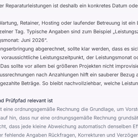
der Reparaturleistungen ist deshalb ein konkretes Datum ode
artung, Retainer, Hosting oder laufender Betreuung ist ein
inzelner Tag. Typische Angaben sind zum Beispiel „Leistungs
gsmonat: Juni 2026“.
ngserbringung abgerechnet, sollte klar werden, dass es si
er voraussichtliche Leistungszeitpunkt, der Leistungsmonat o
as sollte vor allem bei größeren Projekten nicht improvisi
ussrechnungen nach Anzahlungen hilft ein sauberer Bezug a
 gezahlte Beträge. So bleibt nachvollziehbar, welche Leistu
d Prüfpfad relevant ist
t eine ordnungsgemäße Rechnung die Grundlage, um Vorste
auf hin, dass nur eine ordnungsgemäße Rechnung grundsä
icht, dass jede kleine Abweichung automatisch denselben Eff
der fehlende Angaben Rückfragen, Korrekturen und Verzöge