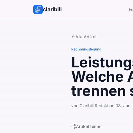
claribill
Fe
Alle Artikel
Rechnungslegung
Leistun
Welche 
trennen 
von
Claribill Redaktion
·
08. Juni
Artikel teilen