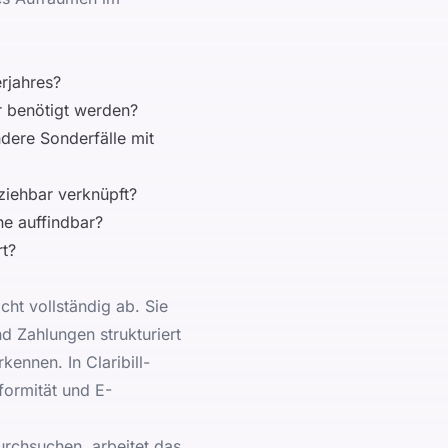
erjahres?
r benötigt werden?
dere Sonderfälle mit
ziehbar verknüpft?
e auffindbar?
t?
ht vollständig ab. Sie
 Zahlungen strukturiert
erkennen. In
Claribill-
ormität und E-
urchsuchen, arbeitet das