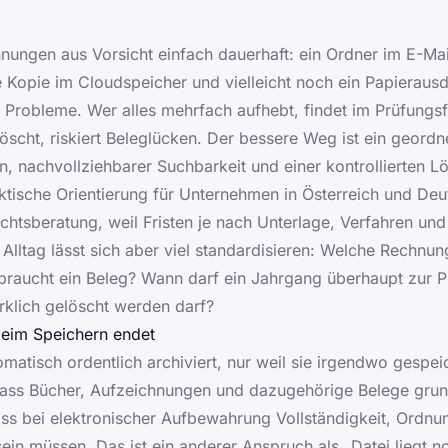
nungen aus Vorsicht einfach dauerhaft: ein Ordner im E-Mai
 Kopie im Cloudspeicher und vielleicht noch ein Papierausdr
 Probleme. Wer alles mehrfach aufhebt, findet im Prüfungsfa
 löscht, riskiert Beleglücken. Der bessere Weg ist ein geord
, nachvollziehbarer Suchbarkeit und einer kontrollierten L
aktische Orientierung für Unternehmen in Österreich und Deu
Rechtsberatung, weil Fristen je nach Unterlage, Verfahren 
 Alltag lässt sich aber viel standardisieren: Welche Rechn
braucht ein Beleg? Wann darf ein Jahrgang überhaupt zur 
rklich gelöscht werden darf?
beim Speichern endet
omatisch ordentlich archiviert, nur weil sie irgendwo gespe
dass Bücher, Aufzeichnungen und dazugehörige Belege grun
s bei elektronischer Aufbewahrung Vollständigkeit, Ordnung
ein müssen. Das ist ein anderer Anspruch als „Datei liegt 