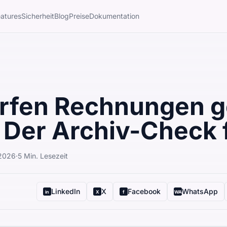
atures
Sicherheit
Blog
Preise
Dokumentation
rfen Rechnungen g
 Der Archiv-Check
 2026
·
5
Min. Lesezeit
LinkedIn
X
Facebook
WhatsApp
in
X
f
WA