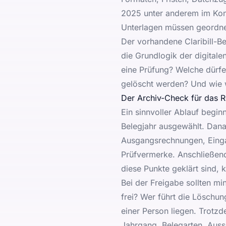
2025
unter anderem im Ko
Unterlagen müssen geordnet
Der vorhandene Claribill-B
die Grundlogik der digitale
eine Prüfung? Welche dürf
gelöscht werden? Und wie 
Der Archiv-Check für das 
Ein sinnvoller Ablauf begin
Belegjahr ausgewählt. Dan
Ausgangsrechnungen, Einga
Prüfvermerke. Anschließend
diese Punkte geklärt sind,
Bei der Freigabe sollten min
frei? Wer führt die Löschu
einer Person liegen. Trotz
Jahrgang, Belegarten, Aussc