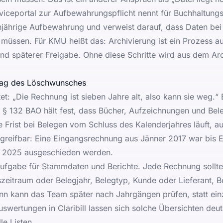
iceportal zur Aufbewahrungspflicht
nennt für Buchhaltung
njährige Aufbewahrung und verweist darauf, dass Daten be
 müssen. Für KMU heißt das: Archivierung ist ein Prozess a
und späterer Freigabe. Ohne diese Schritte wird aus dem Arch
 Tag des Löschwunsches
tet: „Die Rechnung ist sieben Jahre alt, also kann sie weg.“
.
§ 132 BAO
hält fest, dass Bücher, Aufzeichnungen und Bel
Frist bei Belegen vom Schluss des Kalenderjahres läuft, au
 greifbar: Eine Eingangsrechnung aus Jänner 2017 war bi
er 2025 ausgeschieden werden.
e Aufgabe für Stammdaten und Berichte. Jede Rechnung sollt
eitraum oder Belegjahr, Belegtyp, Kunde oder Lieferant, 
ann kann das Team später nach Jahrgängen prüfen, statt ein
swertungen in Claribill
lassen sich solche Übersichten deutli
le Listen.