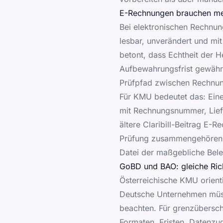
E-Rechnungen brauchen meh
Bei elektronischen Rechnun
lesbar, unverändert und mi
betont, dass Echtheit der H
Aufbewahrungsfrist gewährl
Prüfpfad zwischen Rechnung
Für KMU bedeutet das: Eine 
mit Rechnungsnummer, Liefe
ältere Claribill-Beitrag
E-Re
Prüfung zusammengehören. F
Datei der maßgebliche Bele
GoBD und BAO: gleiche Rich
Österreichische KMU orient
Deutsche Unternehmen müs
beachten. Für grenzüberschr
Formaten, Fristen, Datenzu