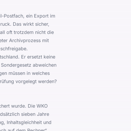
l-Postfach, ein Export im
uck. Das wirkt sicher,
ll oft trotzdem nicht die
neter Archivprozess mit
öschfreigabe.
tschland. Er ersetzt keine
und Sondergesetz abweichen
ungen müssen in welches
Prüfung vorgelegt werden?
ichert wurde. Die
WKO
dsätzlich sieben Jahre
, Inhaltsgleichheit und
noch auf dem Rechner“.