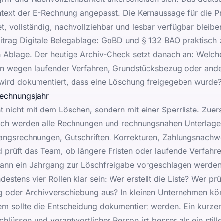
ntext der E-Rechnung angepasst
. Die Kernaussage für die Pr
, vollständig, nachvollziehbar und lesbar verfügbar bleibe
eitrag
Digitale Belegablage: GoBD und § 132 BAO praktisc
n Ablage. Der heutige Archiv-Check setzt danach an: Welche
en wegen laufender Verfahren, Grundstücksbezug oder ande
wird dokumentiert, dass eine Löschung freigegeben wurde
Rechnungsjahr
nt nicht mit dem Löschen, sondern mit einer Sperrliste. Zue
ach werden alle Rechnungen und rechnungsnahen Unterlage
ngsrechnungen, Gutschriften, Korrekturen, Zahlungsnachwe
 prüft das Team, ob längere Fristen oder laufende Verfahr
 kann ein Jahrgang zur Löschfreigabe vorgeschlagen werden
destens vier Rollen klar sein: Wer erstellt die Liste? Wer pr
ng oder Archivverschiebung aus? In kleinen Unternehmen kö
dem sollte die Entscheidung dokumentiert werden. Ein kurze
hlüssen und verantwortlicher Person ist besser als ein stil