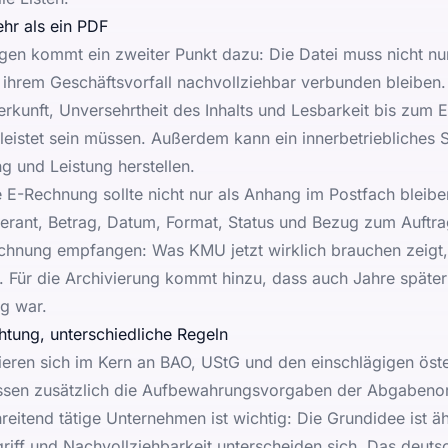
r als ein PDF
gen kommt ein zweiter Punkt dazu: Die Datei muss nicht nu
t ihrem Geschäftsvorfall nachvollziehbar verbunden bleiben
erkunft, Unversehrtheit des Inhalts und Lesbarkeit bis zum 
eistet sein müssen. Außerdem kann ein innerbetriebliches 
 und Leistung herstellen.
E-Rechnung sollte nicht nur als Anhang im Postfach bleiben
rant, Betrag, Datum, Format, Status und Bezug zum Auftra
chnung empfangen: Was KMU jetzt wirklich brauchen
zeigt
ür die Archivierung kommt hinzu, dass auch Jahre später 
g war.
tung, unterschiedliche Regeln
ieren sich im Kern an BAO, UStG und den einschlägigen öst
sen zusätzlich die
Aufbewahrungsvorgaben der Abgabeno
eitend tätige Unternehmen ist wichtig: Die Grundidee ist äh
griff und Nachvollziehbarkeit unterscheiden sich. Das deut