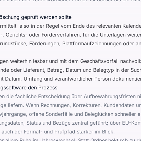
Löschung geprüft werden sollte
 ermittelt, also in der Regel vom Ende des relevanten Kalend
, Gerichts- oder Förderverfahren, für die Unterlagen weite
Grundstücke, Förderungen, Plattformaufzeichnungen oder an
gen weiterhin lesbar und mit dem Geschäftsvorfall nachvoll
e oder Lieferant, Betrag, Datum und Belegtyp in der Such
it Datum, Umfang und verantwortlicher Person dokumentier
ngssoftware den Prozess
 die fachliche Entscheidung über Aufbewahrungsfristen nic
ge liefern. Wenn Rechnungen, Korrekturen, Kundendaten und
ivjahrgänge, offene Sonderfälle und Beleglücken schneller 
gsdaten, Status und Bezüge zentral geführt; über
EU-Konf
 auch der Format- und Prüfpfad stärker im Blick.
or allem Ruhe im Jahreswechsel. Statt Ordner hektisch zu d