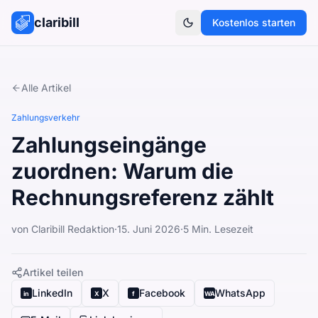
claribill
Kostenlos starten
Theme umschalten
Alle Artikel
Zahlungsverkehr
Zahlungseingänge
zuordnen: Warum die
Rechnungsreferenz zählt
von
Claribill Redaktion
·
15. Juni 2026
·
5
Min. Lesezeit
Artikel teilen
LinkedIn
X
Facebook
WhatsApp
in
X
f
WA